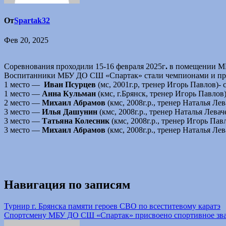
От
Spartak32
Фев 20, 2025
Соревнования проходили 15-16 февраля 2025г
.
в помещении МБ
Воспитанники МБУ ДО СШ «Спартак» стали чемпионами и при
1 место —
Иван Псурцев
(мс, 2001г.р, тренер Игорь Павлов)
1 место —
Анна Кульман
(кмс, г.Брянск, тренер Игорь Павло
2 место —
Михаил Абрамов
(кмс, 2008г.р., тренер Наталья 
3 место —
Илья Дашунин
(кмс, 2008г.р., тренер Наталья Лев
3 место —
Татьяна Колесник
(кмс, 2008г.р., тренер Игорь П
3 место —
Михаил Абрамов
(кмс, 2008г.р., тренер Наталья Л
Навигация по записям
Турнир г. Брянска памяти героев СВО по всеститевому каратэ
Спортсмену МБУ ДО СШ «Спартак» присвоено спортивное зва