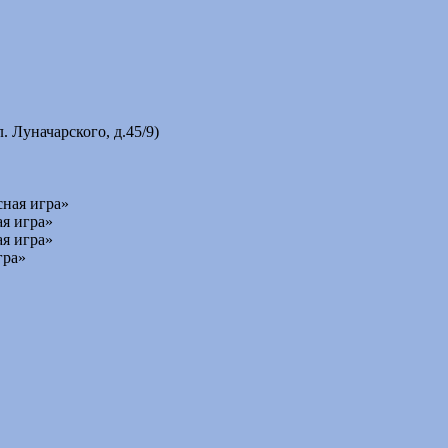
 Луначарского, д.45/9)
сная игра»
ая игра»
ая игра»
гра»