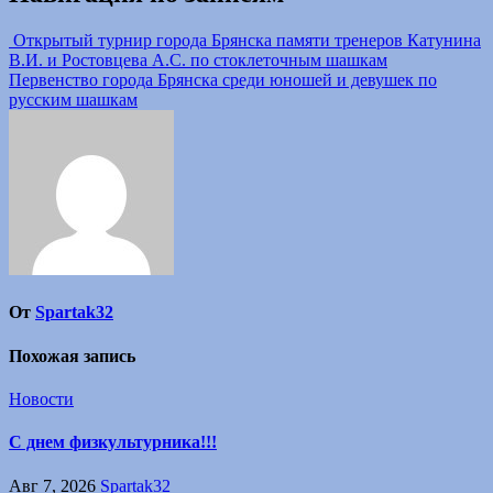
Открытый турнир города Брянска памяти тренеров Катунина
В.И. и Ростовцева А.С. по стоклеточным шашкам
Первенство города Брянска среди юношей и девушек по
русским шашкам
От
Spartak32
Похожая запись
Новости
С днем физкультурника!!!
Авг 7, 2026
Spartak32