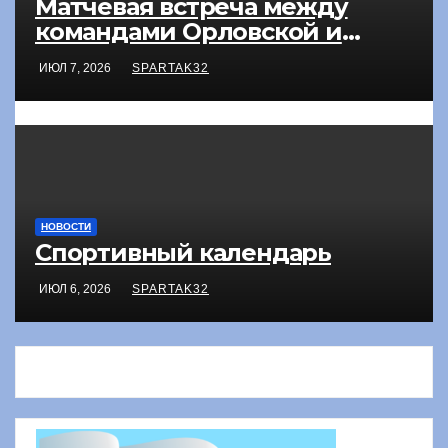
Матчевая встреча между
командами Орловской и
Брянской областей по
ИЮЛ 7, 2026
SPARTAK32
шашкам
НОВОСТИ
Спортивный календарь
ИЮЛ 6, 2026
SPARTAK32