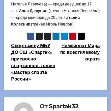
Наталья Левачева) — среди девушек до 17
лет,
Илья Дашунин
(тренер Наталья Левачева)
— среди юниоров до 20 лет,
Татьяна
Колесник
(тренер Игорь Павлов).
Навигация
Спортсмену МБУ
Чемпионат Мира
ДО СШ «Спартак»
по всестилевому
по
присвоено
каратэ
записям
спортивное звание
«мастер спорта
России»
От
Spartak32