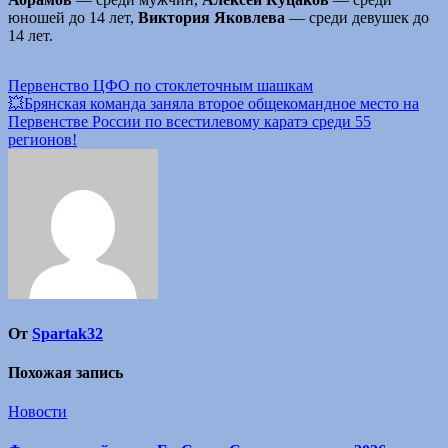
юношей до 14 лет,
Виктория Яковлева
— среди девушек до
14 лет.
Навигация
Первенство ЦФО по стоклеточным шашкам
💥Брянская команда заняла второе общекомандное место на
по
Первенстве России по всестилевому каратэ среди 55
записям
регионов!
От
Spartak32
Похожая запись
Новости