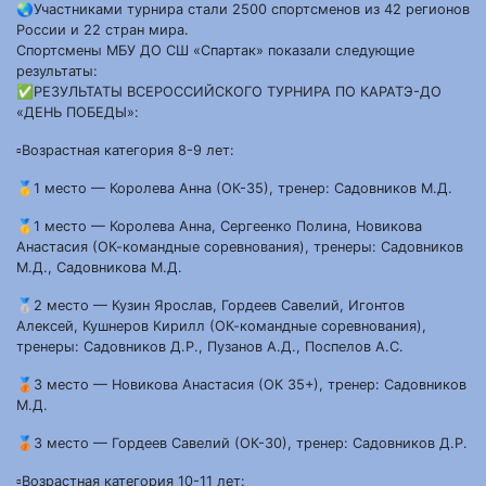
🌏Участниками турнира стали 2500 спортсменов из 42 регионов
России и 22 стран мира.
Спортсмены МБУ ДО СШ «Спартак» показали следующие
результаты:
✅РЕЗУЛЬТАТЫ ВСЕРОССИЙСКОГО ТУРНИРА ПО КАРАТЭ-ДО
«ДЕНЬ ПОБЕДЫ»:
▫️Возрастная категория 8-9 лет:
🥇1 место — Королева Анна (ОК-35), тренер: Садовников М.Д.
🥇1 место — Королева Анна, Сергеенко Полина, Новикова
Анастасия (ОК-командные соревнования), тренеры: Садовников
М.Д., Садовникова М.Д.
🥈2 место — Кузин Ярослав, Гордеев Савелий, Игонтов
Алексей, Кушнеров Кирилл (ОК-командные соревнования),
тренеры: Садовников Д.Р., Пузанов А.Д., Поспелов А.С.
🥉3 место — Новикова Анастасия (ОК 35+), тренер: Садовников
М.Д.
🥉3 место — Гордеев Савелий (ОК-30), тренер: Садовников Д.Р.
▫️Возрастная категория 10-11 лет: