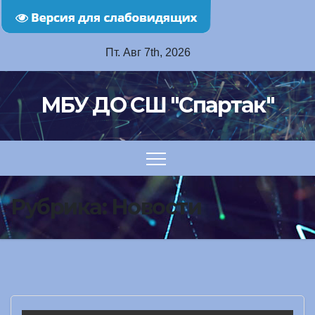
Перейти
Пт. Авг 7th, 2026
к
содержимому
МБУ ДО СШ "Спартак"
Рубрика:
Новости