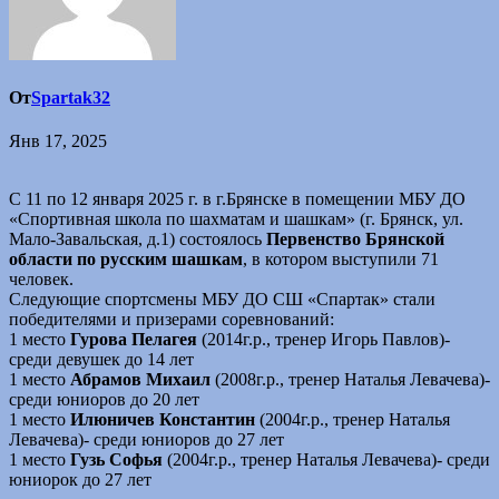
От
Spartak32
Янв 17, 2025
С 11 по 12 января 2025 г. в г.Брянске в помещении МБУ ДО
«Спортивная школа по шахматам и шашкам» (г. Брянск, ул.
Мало-Завальская, д.1) состоялось
Первенство Брянской
области по русским шашкам
, в котором выступили 71
человек.
Следующие спортсмены МБУ ДО СШ «Спартак» стали
победителями и призерами соревнований:
1 место
Гурова Пелагея
(2014г.р., тренер Игорь Павлов)-
среди девушек до 14 лет
1 место
Абрамов Михаил
(2008г.р., тренер Наталья Левачева)-
среди юниоров до 20 лет
1 место
Илюничев Константин
(2004г.р., тренер Наталья
Левачева)- среди юниоров до 27 лет
1 место
Гузь Софья
(2004г.р., тренер Наталья Левачева)- среди
юниорок до 27 лет