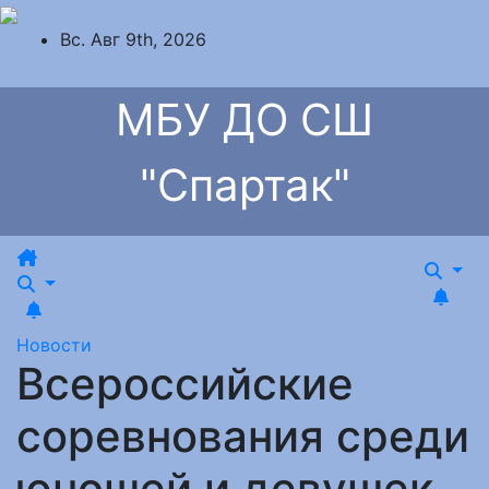
Перейти
Вс. Авг 9th, 2026
к
содержимому
МБУ ДО СШ
"Спартак"
Новости
Всероссийские
соревнования среди
юношей и девушек,