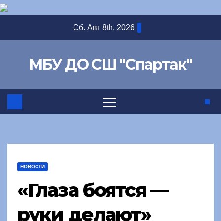
Перейти
Сб. Авг 8th, 2026
к
содержимому
МБУ ДО СШ "Спартак"
НОВОСТИ
«Глаза боятся —
руки делают»