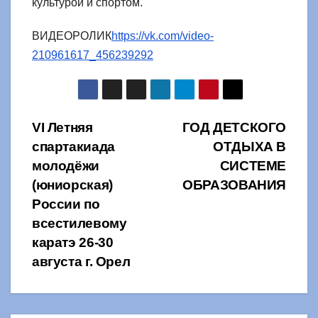
культурой и спортом.
ВИДЕОРОЛИК
https://vk.com/video-
210961617_456239292
Навигация
VI Летняя
ГОД ДЕТСКОГО
спартакиада
ОТДЫХА В
по
молодёжи
СИСТЕМЕ
записям
(юниорская)
ОБРАЗОВАНИЯ
России по
всестилевому
каратэ 26-30
августа г. Орел