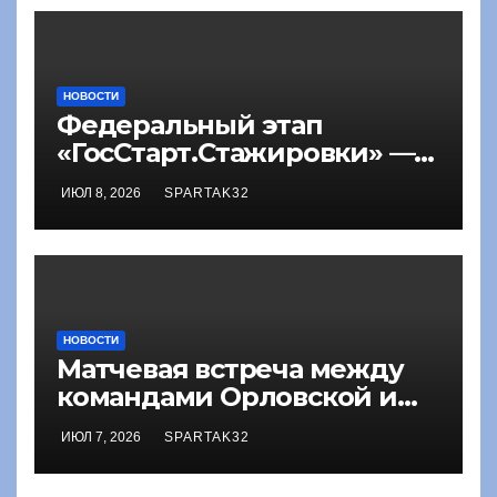
НОВОСТИ
Федеральный этап
«ГосСтарт.Стажировки» —
2026
ИЮЛ 8, 2026
SPARTAK32
НОВОСТИ
Матчевая встреча между
командами Орловской и
Брянской областей по
ИЮЛ 7, 2026
SPARTAK32
шашкам