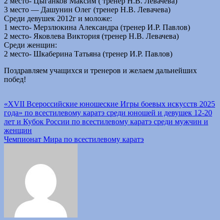
2 место- Цыганков Максим ( тренер Н.В. Левачева)
3 место — Дашунин Олег (тренер Н.В. Левачева)
Среди девушек 2012г и моложе:
1 место- Мерзлюкина Александра (тренер И.Р. Павлов)
2 место- Яковлева Виктория (тренер Н.В. Левачева)
Среди женщин:
2 место- Шкаберина Татьяна (тренер И.Р. Павлов)
Поздравляем учащихся и тренеров и желаем дальнейших
побед!
Навигация
«XVII Всероссийские юношеские Игры боевых искусств 2025
года» по всестилевому каратэ среди юношей и девушек 12-20
по
лет и Кубок России по всестилевому каратэ среди мужчин и
записям
женщин
Чемпионат Мира по всестилевому каратэ